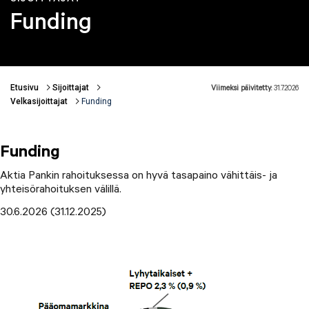
Funding
Etusivu
Sijoittajat
Viimeksi päivitetty:
31.7.2026
Murupolku
Velkasijoittajat
Funding
Funding
Aktia Pankin rahoituksessa on hyvä tasapaino vähittäis- ja
yhteisörahoituksen välillä.
30.6.2026 (31.12.2025)