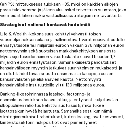
(eNPS) mittauksessa tuloksen +35, mikä on kaikkien aikojen
paras tuloksemme ja jälleen yksi askel toivottuun suuntaan, joka
vie meidät lähemmäksi vastuullisuusstrategiamme tavoitteita.
Strategiset valinnat kantavat hedelmää
Life & Wealth -kokonaisuus kehittyi vahvasti toisen
vuosineljänneksen aikana ja hallinnoitavat varat nousivat uudelle
ennätystasolle 18,1 miljardiin euroon vakaan 376 miljoonan euron
nettomyynnin sekä suotuisan markkinakehityksen ansiosta.
Myös sijoitussidonnainen vakuutuskanta saavutti uuden 1,7
miljardin euron ennätystason. Samanaikaisesti panostukset
kansainväliseen myyntiin jatkuivat suunnitelmien mukaisesti, ja
on ollut ilahduttavaa seurata ensimmäisiä kauppoja uusien
kansainvälisten jakelukanavien kautta. Nettomyynti
kansainvälisille instituutioille ylitti 130 miljoonaa euroa.
Banking-liiketoiminnassa leasing-, factoring- ja
osamaksurahoituksen kasvu jatkui, ja erityisesti kuljetusalan
ulkopuolinen rahoitus kehittyi suotuisasti, mikä tukee
luottosalkun hyvää hajautusta. Samanaikaisesti kun nämä
strategianmukaiset rahoitukset, kuten leasing, ovat kasvaneet,
kiinteistösektorin riskipositiot ovat pienentyneet