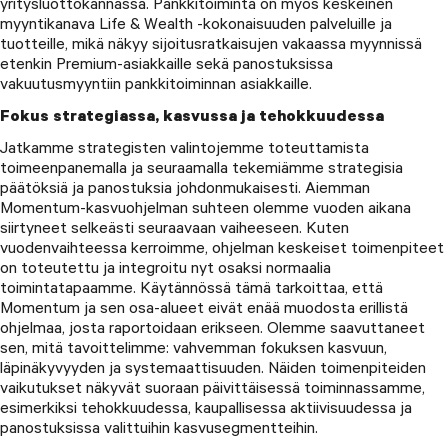
yritysluottokannassa. Pankkitoiminta on myös keskeinen
myyntikanava Life & Wealth -kokonaisuuden palveluille ja
tuotteille, mikä näkyy sijoitusratkaisujen vakaassa myynnissä
etenkin Premium-asiakkaille sekä panostuksissa
vakuutusmyyntiin pankkitoiminnan asiakkaille.
Fokus strategiassa, kasvussa ja tehokkuudessa
Jatkamme strategisten valintojemme toteuttamista
toimeenpanemalla ja seuraamalla tekemiämme strategisia
päätöksiä ja panostuksia johdonmukaisesti. Aiemman
Momentum-kasvuohjelman suhteen olemme vuoden aikana
siirtyneet selkeästi seuraavaan vaiheeseen. Kuten
vuodenvaihteessa kerroimme, ohjelman keskeiset toimenpiteet
on toteutettu ja integroitu nyt osaksi normaalia
toimintatapaamme. Käytännössä tämä tarkoittaa, että
Momentum ja sen osa-alueet eivät enää muodosta erillistä
ohjelmaa, josta raportoidaan erikseen. Olemme saavuttaneet
sen, mitä tavoittelimme: vahvemman fokuksen kasvuun,
läpinäkyvyyden ja systemaattisuuden. Näiden toimenpiteiden
vaikutukset näkyvät suoraan päivittäisessä toiminnassamme,
esimerkiksi tehokkuudessa, kaupallisessa aktiivisuudessa ja
panostuksissa valittuihin kasvusegmentteihin.