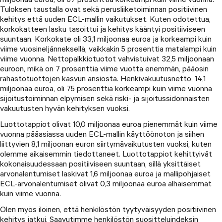
Tuloksen taustalla ovat sekä perusliiketoiminnan positiivinen
kehitys että uuden ECL-mallin vaikutukset. Kuten odotettua,
korkokatteen lasku tasoittui ja kehitys kääntyi positiiviseen
suuntaan. Korkokate oli 33,1 miljoonaa euroa ja korkeampi kuin
viime vuosineljänneksellä, vaikkakin 5 prosenttia matalampi kuin
viime vuonna. Nettopalkkiotuotot vahvistuivat 32,5 miljoonaan
euroon, mikä on 7 prosenttia viime vuotta enemmän, pääosin
rahastotuottojen kasvun ansiosta. Henkivakuutusnetto, 14,1
miljoonaa euroa, oli 75 prosenttia korkeampi kuin viime vuonna
sijoitustoiminnan elpymisen sekä riski- ja sijoitussidonnaisten
vakuutusten hyvän kehityksen vuoksi.
Luottotappiot olivat 10,0 miljoonaa euroa pienemmät kuin viime
vuonna pääasiassa uuden ECL-mallin käyttöönoton ja siihen
liittyvien 8,1 miljoonan euron siirtymävaikutusten vuoksi, kuten
olemme aikaisemmin tiedottaneet. Luottotappiot kehittyivät
kokonaisuudessaan positiiviseen suuntaan, sillä yksittäiset
arvonalentumiset laskivat 1,6 miljoonaa euroa ja mallipohjaiset
ECL-arvonalentumiset olivat 0,3 miljoonaa euroa alhaisemmat
kuin viime vuonna.
Olen myös iloinen, että henkilöstön tyytyväisyyden positiivinen
kehitys jatkui. Saavutimme henkilöstön suositteluindeksin