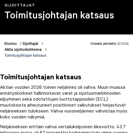
SIJOITTAJAT
Toimitusjohtajan katsaus
Etusivu
Sijoittajat
Viimeksi päivitetty:
30.7.2026
Murupolku
Aktia sijoituskohteena
Toimitusjohtajan katsaus
Toimitusjohtajan katsaus
Aktian vuoden 2026 toinen neljännes oli vahva. Muun muassa
ennätyskorkeat hallinnoitavat varat ja sijoitusmarkkinoiden
elpyminen sekä odotettujen luottotappioiden (ECL)
muutoksista aiheutuneet positiiviset vaikutukset heijastuvat
neljänneksen tulokseen. Vahva vuosineljännes vahvistaa myös
koko vuoden näkymiä.
Neljänneksen erittäin vahva vertailukelpoinen liikevoitto, 43,7
miljoonaa euroa, oli 67 prosenttia korkeampi kuin viime vuonna.