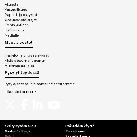
Aktiasta
Vastuullisuus
Raportit ja esitykset
Osakkeenomistajat
Töihin Aktiaan
Hallinnointi
Medialle
Muut sivustot
Henkilö- ja yritysasiakkaat
Aktia asset management
Henkivakuutukset
Pysy yhteydessä
Pysy ajan tasalla tilaamalla tiedotteemme.
Tilaa tiedotteet >
Yksityisyyden suoja
Evästeiden käyttö
Cookie Settings
Turvallisuus
Ehdot
Saavutettavuus