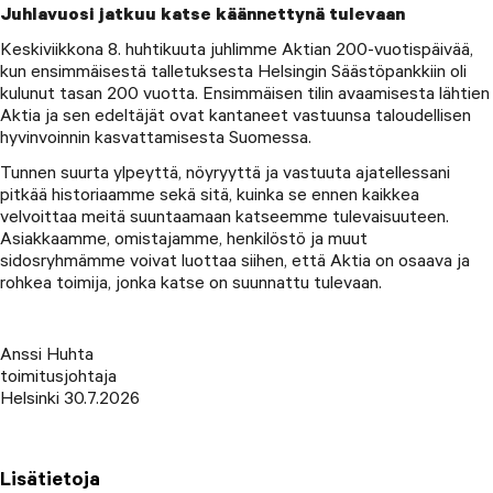
Juhlavuosi jatkuu katse käännettynä tulevaan
Keskiviikkona 8. huhtikuuta juhlimme Aktian 200-vuotispäivää,
kun ensimmäisestä talletuksesta Helsingin Säästöpankkiin oli
kulunut tasan 200 vuotta. Ensimmäisen tilin avaamisesta lähtien
Aktia ja sen edeltäjät ovat kantaneet vastuunsa taloudellisen
hyvinvoinnin kasvattamisesta Suomessa.
Tunnen suurta ylpeyttä, nöyryyttä ja vastuuta ajatellessani
pitkää historiaamme sekä sitä, kuinka se ennen kaikkea
velvoittaa meitä suuntaamaan katseemme tulevaisuuteen.
Asiakkaamme, omistajamme, henkilöstö ja muut
sidosryhmämme voivat luottaa siihen, että Aktia on osaava ja
rohkea toimija, jonka katse on suunnattu tulevaan.
Anssi Huhta
toimitusjohtaja
Helsinki 30.7.2026
Lisätietoja