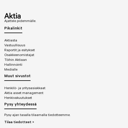
Ajattele pidemmälle.
Pikalinkit
Aktiasta
Vastuullisuus
Raportit ja esitykset
Osakkeenomistajat
Töihin Aktiaan
Hallinnointi
Medialle
Muut sivustot
Henkilö- ja yritysasiakkaat
Aktia asset management
Henkivakuutukset
Pysy yhteydessä
Pysy ajan tasalla tilaamalla tiedotteemme.
Tilaa tiedotteet >