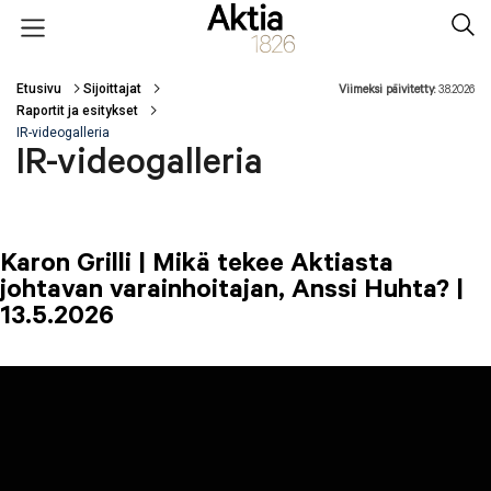
Hyppää pääsisältöön
Open menu
Sear
Etusivu
Sijoittajat
Viimeksi päivitetty:
3.8.2026
Murupolku
Raportit ja esitykset
IR-videogalleria
IR-videogalleria
Karon Grilli | Mikä tekee Aktiasta
johtavan varainhoitajan, Anssi Huhta? |
13.5.2026