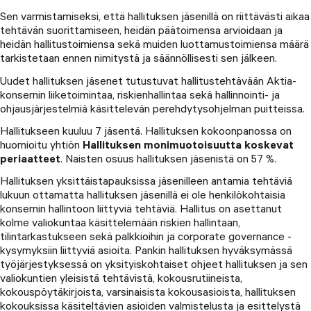
Sen varmistamiseksi, että hallituksen jäsenillä on riittävästi aikaa
tehtävän suorittamiseen, heidän päätoimensa arvioidaan ja
heidän hallitustoimiensa sekä muiden luottamustoimiensa määrä
tarkistetaan ennen nimitystä ja säännöllisesti sen jälkeen.
Uudet hallituksen jäsenet tutustuvat hallitustehtävään Aktia-
konsernin liiketoimintaa, riskienhallintaa sekä hallinnointi- ja
ohjausjärjestelmiä käsittelevän perehdytysohjelman puitteissa.
Hallitukseen kuuluu 7 jäsentä. Hallituksen kokoonpanossa on
huomioitu yhtiön
Hallituksen monimuotoisuutta koskevat
periaatteet
. Naisten osuus hallituksen jäsenistä on 57 %.
Hallituksen yksittäistapauksissa jäsenilleen antamia tehtäviä
lukuun ottamatta hallituksen jäsenillä ei ole henkilökohtaisia
konsernin hallintoon liittyviä tehtäviä. Hallitus on asettanut
kolme valiokuntaa käsittelemään riskien hallintaan,
tilintarkastukseen sekä palkkioihin ja corporate governance -
kysymyksiin liittyviä asioita. Pankin hallituksen hyväksymässä
työjärjestyksessä on yksityiskohtaiset ohjeet hallituksen ja sen
valiokuntien yleisistä tehtävistä, kokousrutiineista,
kokouspöytäkirjoista, varsinaisista kokousasioista, hallituksen
kokouksissa käsiteltävien asioiden valmistelusta ja esittelystä