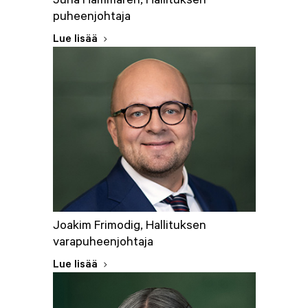
puheenjohtaja
Lue lisää
s. 1960, Suomen kansalainen
Hallituksen puheenjohtaja vuodesta 2025, hallituksen jäsen
vuodesta 2025.
Koulutus
Varatuomari, eMBA
Joakim Frimodig, Hallituksen
Keskeinen työkokemus
varapuheenjohtaja
Aktia Pankki Oyj, 2014–2024
Lue lisää
​​​useita eri johtotehtäviä, mm.:
- toimitusjohtaja 2023–2024