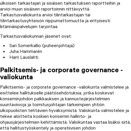
ulkoisen tarkastajan ja sisäisen tarkastuksen raportteihin ja
arvioi muun sisäisen raportoinnin riittävyyttä.
Cinia Oy
Tarkastusvaliokunta arvioi tilintarkastajan tai
Hallituksen jäsen, 2026–
tilintarkastusyhteisön riippumattomuutta ja erityisesti
liitännäispalvelujen tarjontaa.
Orthex Group
Tarkastusvaliokunnan jäsenet ovat:
Hallituksen jäsen, 2026–
Sari Somerkallio (puheenjohtaja)
Juha Hammarén
Harri Lauslahti
Palkitsemis- ja corporate governance -
valiokunta
Palkitsemis- ja corporate governance -valiokunta valmistelee ja
esittelee hallitukselle päätösehdotuksia, jotka koskevat
konserninjohdon palkkauksen ja kannustejärjestelmien
suuntaviivoja ja toimitusjohtajan tärkeimpien yhtiön
ulkopuolisten tehtävien hyväksymistä. Valiokunta valmistelee ja
tekee aloitteita koskien konsernin hallinto- ja
ohjausjärjestelmien kehittämistä. Valiokuntaa vastaa lisäksi siitä,
että hallitustyöskentely ja operatiivisen johdon