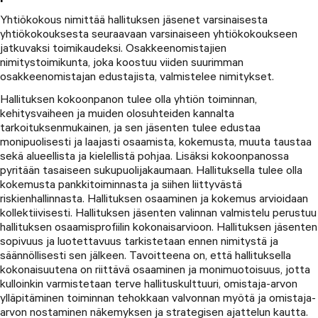
Yhtiökokous nimittää hallituksen jäsenet varsinaisesta
yhtiökokouksesta seuraavaan varsinaiseen yhtiökokoukseen
jatkuvaksi toimikaudeksi. Osakkeenomistajien
nimitystoimikunta, joka koostuu viiden suurimman
osakkeenomistajan edustajista, valmistelee nimitykset.
Hallituksen kokoonpanon tulee olla yhtiön toiminnan,
kehitysvaiheen ja muiden olosuhteiden kannalta
tarkoituksenmukainen, ja sen jäsenten tulee edustaa
monipuolisesti ja laajasti osaamista, kokemusta, muuta taustaa
sekä alueellista ja kielellistä pohjaa. Lisäksi kokoonpanossa
pyritään tasaiseen sukupuolijakaumaan. Hallituksella tulee olla
kokemusta pankkitoiminnasta ja siihen liittyvästä
riskienhallinnasta. Hallituksen osaaminen ja kokemus arvioidaan
kollektiivisesti. Hallituksen jäsenten valinnan valmistelu perustuu
hallituksen osaamisprofiilin kokonaisarvioon. Hallituksen jäsenten
sopivuus ja luotettavuus tarkistetaan ennen nimitystä ja
säännöllisesti sen jälkeen. Tavoitteena on, että hallituksella
kokonaisuutena on riittävä osaaminen ja monimuotoisuus, jotta
kulloinkin varmistetaan terve hallituskulttuuri, omistaja-arvon
ylläpitäminen toiminnan tehokkaan valvonnan myötä ja omistaja-
arvon nostaminen näkemyksen ja strategisen ajattelun kautta.