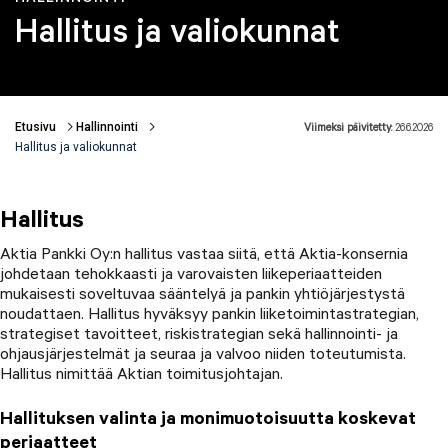
Hallitus ja valiokunnat
Etusivu
Hallinnointi
Viimeksi päivitetty:
26.6.2026
Murupolku
Hallitus ja valiokunnat
Hallitus
Aktia Pankki Oy:n hallitus vastaa siitä, että Aktia-konsernia
johdetaan tehokkaasti ja varovaisten liikeperiaatteiden
mukaisesti soveltuvaa sääntelyä ja pankin yhtiöjärjestystä
noudattaen. Hallitus hyväksyy pankin liiketoimintastrategian,
strategiset tavoitteet, riskistrategian sekä hallinnointi- ja
ohjausjärjestelmät ja seuraa ja valvoo niiden toteutumista.
Hallitus nimittää Aktian toimitusjohtajan.
Hallituksen valinta ja monimuotoisuutta koskevat
periaatteet