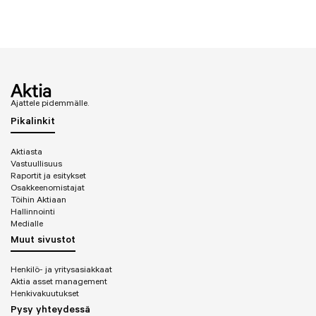
Ajattele pidemmälle.
Pikalinkit
Aktiasta
Vastuullisuus
Raportit ja esitykset
Osakkeenomistajat
Töihin Aktiaan
Hallinnointi
Medialle
Muut sivustot
Henkilö- ja yritysasiakkaat
Aktia asset management
Henkivakuutukset
Pysy yhteydessä