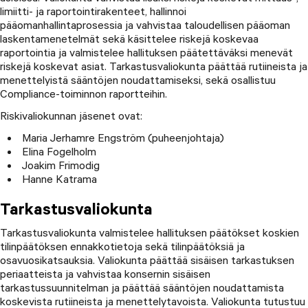
Keskeiset luottamustehtävät
limiitti- ja raportointirakenteet, hallinnoi
Talousjohtaja, 2022–2026
pääomanhallintaprosessia ja vahvistaa taloudellisen pääoman
Vt. henkilöstöjohtaja, 2024
Tapio Oy, hallituksen jäsen 2018–2025
laskentamenetelmät sekä käsittelee riskejä koskevaa
Keskinäinen Vahinkovakuutusyhtiö Pohjantähti,
raportointia ja valmistelee hallituksen päätettäväksi menevät
Fiskars-konserni 2008–2021
hallituksen jäsen 2019–2025
riskejä koskevat asiat. Tarkastusvaliokunta päättää rutiineista ja
Oppiva Invest Oy, hallituksen puheenjohtaja 2019–
menettelyistä sääntöjen noudattamiseksi, sekä osallistuu
Useita eri johtotehtäviä mm. Business Finance –
2024
Compliance-toiminnon raportteihin.
liiketoimintajohtaja, talouden ja liiketoiminnan
kehitysjohtaja, kehitysprojektien päällikkö
Riskivaliokunnan jäsenet ovat:
Maria Jerhamre Engström (puheenjohtaja)
Wärtsilä 1999–2008
Elina Fogelholm
projekti- ja prosessipäällikkö, 2002–2008
Joakim Frimodig
sijoittajasuhdepäällikkö, 1999–2002
Hanne Katrama
Merita Pankkiriliike 1997–1999
Tarkastusvaliokunta
Analyytikko
Tarkastusvaliokunta valmistelee hallituksen päätökset koskien
tilinpäätöksen ennakkotietoja sekä tilinpäätöksiä ja
Interbank 1996–1997
osavuosikatsauksia. Valiokunta päättää sisäisen tarkastuksen
periaatteista ja vahvistaa konsernin sisäisen
Analyytikko
tarkastussuunnitelman ja päättää sääntöjen noudattamista
koskevista rutiineista ja menettelytavoista. Valiokunta tutustuu
Keskeiset luottamustehtävät