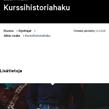
Kurssihistoriahaku
Etusivu
Sijoittajat
Viimeksi päivitetty:
14.5.2026
Murupolku
Aktia-osake
Kurssihistoriahaku
Lisätietoja