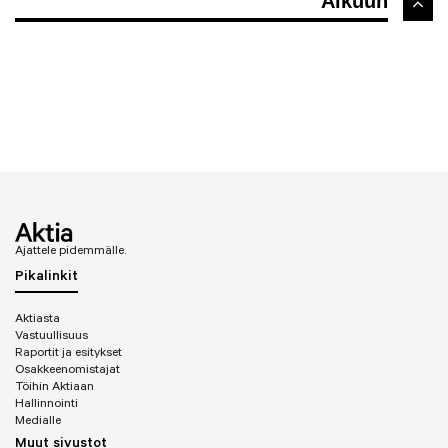
Alkuun
Ajattele pidemmälle.
Pikalinkit
Aktiasta
Vastuullisuus
Raportit ja esitykset
Osakkeenomistajat
Töihin Aktiaan
Hallinnointi
Medialle
Muut sivustot