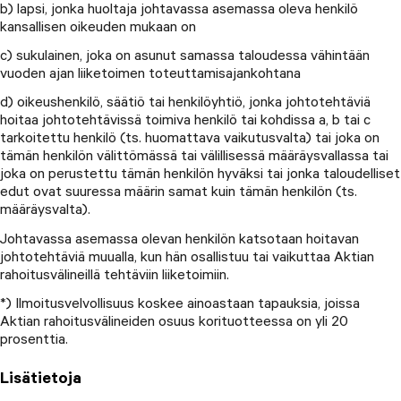
b) lapsi, jonka huoltaja johtavassa asemassa oleva henkilö
kansallisen oikeuden mukaan on
c) sukulainen, joka on asunut samassa taloudessa vähintään
vuoden ajan liiketoimen toteuttamisajankohtana
d) oikeushenkilö, säätiö tai henkilöyhtiö, jonka johtotehtäviä
hoitaa johtotehtävissä toimiva henkilö tai kohdissa a, b tai c
tarkoitettu henkilö (ts. huomattava vaikutusvalta) tai joka on
tämän henkilön välittömässä tai välillisessä määräysvallassa tai
joka on perustettu tämän henkilön hyväksi tai jonka taloudelliset
edut ovat suuressa määrin samat kuin tämän henkilön (ts.
määräysvalta).
Johtavassa asemassa olevan henkilön katsotaan hoitavan
johtotehtäviä muualla, kun hän osallistuu tai vaikuttaa Aktian
rahoitusvälineillä tehtäviin liiketoimiin.
*) Ilmoitusvelvollisuus koskee ainoastaan tapauksia, joissa
Aktian rahoitusvälineiden osuus korituotteessa on yli 20
prosenttia.
Lisätietoja