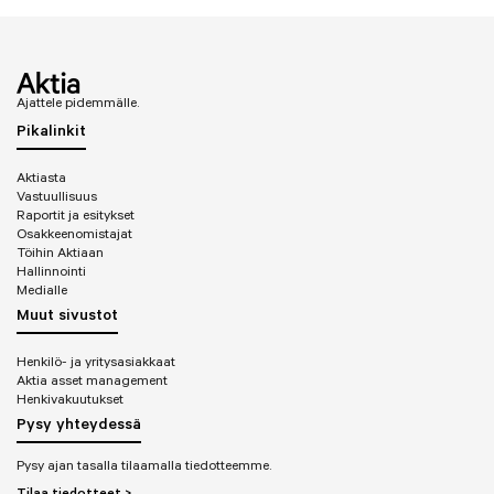
Ajattele pidemmälle.
Pikalinkit
Aktiasta
Vastuullisuus
Raportit ja esitykset
Osakkeenomistajat
Töihin Aktiaan
Hallinnointi
Medialle
Muut sivustot
Henkilö- ja yritysasiakkaat
Aktia asset management
Henkivakuutukset
Pysy yhteydessä
Pysy ajan tasalla tilaamalla tiedotteemme.
Tilaa tiedotteet >