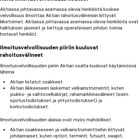
Aktiassa johtavassa asemassa olevia henkilöitä koskee
velvollisuus ilmoittaa Aktian rahoitusvälineisiin liittyvät
liiketoimet. Aktiassa johtavassa asemassa olevia henkilöitä ovat
hallituksen jäsenet ja tiettyjä operatiivisen johdon toimia
hoitavat henkilöt.
Ilmoitusvelvollisuuden piiriin kuuluvat
rahoitusvälineet
Ilmoitusvelvollisuuden piiriin Aktian osalta kuuluvat käytännössä
lähinnä
Aktian listatut osakkeet
Aktian liikkeeseen laskemat velkainstrumentit, kuten
joukko- ja vaihtovelkakirjat, rahamarkkinavälineet (esim.
sijoitustodistukset ja yritystodistukset) ja
korkotodistukset.
Ilmoitusvelvollisuuden alaisia ovat myös mahdolliset
Aktian osakkeeseen ja velkainstrumentteihin liittyvät
johdannaiset, kuten optiot, termiinit, futuurit, swapit,