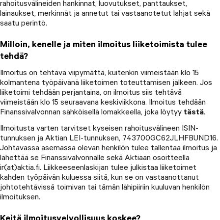
rahoitusvälineiden hankinnat, luovutukset, panttaukset,
lainaukset, merkinnät ja annetut tai vastaanotetut lahjat sekä
saatu perintö.
Milloin, kenelle ja miten ilmoitus liiketoimista tulee
tehdä?
Ilmoitus on tehtävä viipymättä, kuitenkin viimeistään klo 15
kolmantena työpäivänä liiketoimen toteuttamisen jälkeen. Jos
liiketoimi tehdään perjantaina, on ilmoitus siis tehtävä
viimeistään klo 15 seuraavana keskiviikkona. Ilmoitus tehdään
Finanssivalvonnan sähköisellä lomakkeella, joka löytyy
tästä
.
Ilmoitusta varten tarvitset kyseisen rahoitusvälineen ISIN-
tunnuksen ja Aktian LEI-tunnuksen, 743700GC62JLHFBUND16.
Johtavassa asemassa olevan henkilön tulee tallentaa ilmoitus ja
lähettää se Finanssivalvonnalle sekä Aktiaan osoitteella
ir(at)aktia.fi. Liikkeeseenlaskijan tulee julkistaa liiketoimet
kahden työpäivän kuluessa siitä, kun se on vastaanottanut
johtotehtävissä toimivan tai tämän lähipiiriin kuuluvan henkilön
ilmoituksen.
Keitä ilmoitusvelvollisuus koskee?