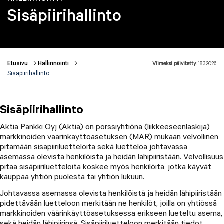
Sisäpiirihallinto
Etusivu
Hallinnointi
Viimeksi päivitetty:
18.3.2026
Murupolku
Sisäpiirihallinto
Sisäpiirihallinto
Aktia Pankki Oyj (Aktia) on pörssiyhtiönä (liikkeeseenlaskija)
markkinoiden väärinkäyttöasetuksen (MAR) mukaan velvollinen
pitämään sisäpiiriluetteloita sekä luetteloa johtavassa
asemassa olevista henkilöistä ja heidän lähipiiristään. Velvollisuus
pitää sisäpiiriluetteloita koskee myös henkilöitä, jotka käyvät
kauppaa yhtiön puolesta tai yhtiön lukuun.
Johtavassa asemassa olevista henkilöistä ja heidän lähipiiristään
pidettävään luetteloon merkitään ne henkilöt, joilla on yhtiössä
markkinoiden väärinkäyttöasetuksessa erikseen lueteltu asema,
sekä heidän lähipiirinsä. Sisäpiiriluetteloon merkitään tiedot