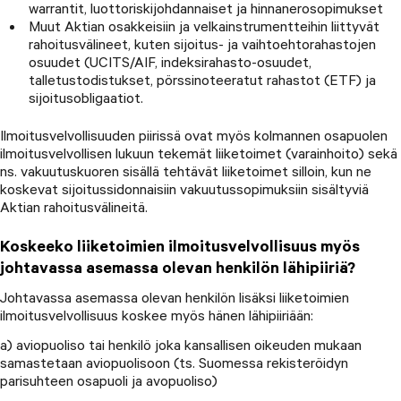
warrantit, luottoriskijohdannaiset ja hinnanerosopimukset
Muut Aktian osakkeisiin ja velkainstrumentteihin liittyvät
rahoitusvälineet, kuten sijoitus- ja vaihtoehtorahastojen
osuudet (UCITS/AIF, indeksirahasto-osuudet,
talletustodistukset, pörssinoteeratut rahastot (ETF) ja
sijoitusobligaatiot.
Ilmoitusvelvollisuuden piirissä ovat myös kolmannen osapuolen
ilmoitusvelvollisen lukuun tekemät liiketoimet (varainhoito) sekä
ns. vakuutuskuoren sisällä tehtävät liiketoimet silloin, kun ne
koskevat sijoitussidonnaisiin vakuutussopimuksiin sisältyviä
Aktian rahoitusvälineitä.
Koskeeko liiketoimien ilmoitusvelvollisuus myös
johtavassa asemassa olevan henkilön lähipiiriä?
Johtavassa asemassa olevan henkilön lisäksi liiketoimien
ilmoitusvelvollisuus koskee myös hänen lähipiiriään:
a) aviopuoliso tai henkilö joka kansallisen oikeuden mukaan
samastetaan aviopuolisoon (ts. Suomessa rekisteröidyn
parisuhteen osapuoli ja avopuoliso)