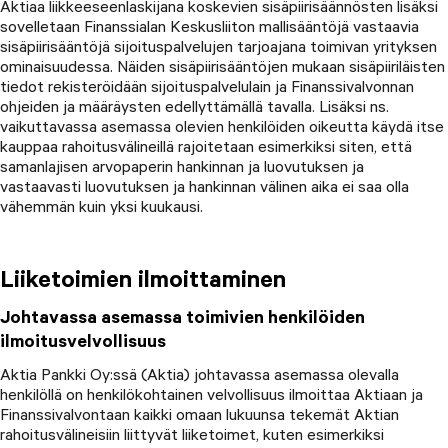
Aktiaa liikkeeseenlaskijana koskevien sisäpiirisäännösten lisäksi
sovelletaan Finanssialan Keskusliiton mallisääntöjä vastaavia
sisäpiirisääntöjä sijoituspalvelujen tarjoajana toimivan yrityksen
ominaisuudessa. Näiden sisäpiirisääntöjen mukaan sisäpiiriläisten
tiedot rekisteröidään sijoituspalvelulain ja Finanssivalvonnan
ohjeiden ja määräysten edellyttämällä tavalla. Lisäksi ns.
vaikuttavassa asemassa olevien henkilöiden oikeutta käydä itse
kauppaa rahoitusvälineillä rajoitetaan esimerkiksi siten, että
samanlajisen arvopaperin hankinnan ja luovutuksen ja
vastaavasti luovutuksen ja hankinnan välinen aika ei saa olla
vähemmän kuin yksi kuukausi.
Liiketoimien ilmoittaminen
Johtavassa asemassa toimivien henkilöiden
ilmoitusvelvollisuus
Aktia Pankki Oy:ssä (Aktia) johtavassa asemassa olevalla
henkilöllä on henkilökohtainen velvollisuus ilmoittaa Aktiaan ja
Finanssivalvontaan kaikki omaan lukuunsa tekemät Aktian
rahoitusvälineisiin liittyvät liiketoimet, kuten esimerkiksi