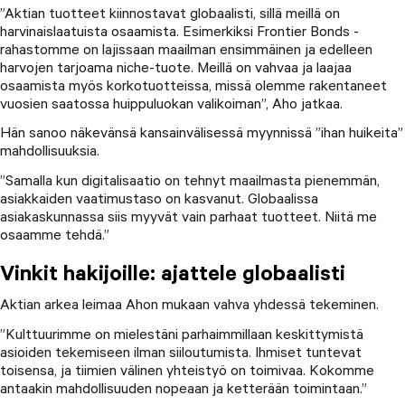
”Aktian tuotteet kiinnostavat globaalisti, sillä meillä on
harvinaislaatuista osaamista. Esimerkiksi Frontier Bonds -
rahastomme on lajissaan maailman ensimmäinen ja edelleen
harvojen tarjoama niche-tuote. Meillä on vahvaa ja laajaa
osaamista myös korkotuotteissa, missä olemme rakentaneet
vuosien saatossa huippuluokan valikoiman”, Aho jatkaa.
Hän sanoo näkevänsä kansainvälisessä myynnissä ”ihan huikeita”
mahdollisuuksia.
”Samalla kun digitalisaatio on tehnyt maailmasta pienemmän,
asiakkaiden vaatimustaso on kasvanut. Globaalissa
asiakaskunnassa siis myyvät vain parhaat tuotteet. Niitä me
osaamme tehdä.”
Vinkit hakijoille: ajattele globaalisti
Aktian arkea leimaa Ahon mukaan vahva yhdessä tekeminen.
”Kulttuurimme on mielestäni parhaimmillaan keskittymistä
asioiden tekemiseen ilman siiloutumista. Ihmiset tuntevat
toisensa, ja tiimien välinen yhteistyö on toimivaa. Kokomme
antaakin mahdollisuuden nopeaan ja ketterään toimintaan.”