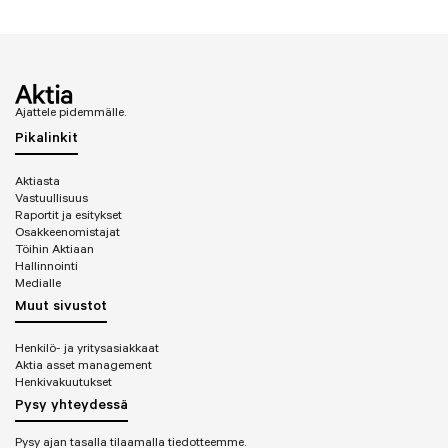
Ajattele pidemmälle.
Pikalinkit
Aktiasta
Vastuullisuus
Raportit ja esitykset
Osakkeenomistajat
Töihin Aktiaan
Hallinnointi
Medialle
Muut sivustot
Henkilö- ja yritysasiakkaat
Aktia asset management
Henkivakuutukset
Pysy yhteydessä
Pysy ajan tasalla tilaamalla tiedotteemme.