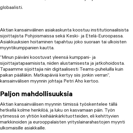
globaalisti.
Aktian kansainvälinen asiakaskunta koostuu institutionaalisista
sijoittajista Pohjoismaissa sekä Keski- ja Etelä-Euroopassa.
Asiakkuuksien hoitaminen tapahtuu joko suoraan tai ulkoisten
myyntikumppanien kautta.
”Minun päiväni koostuvat yleensä kumppani- ja
sijoittajatapaamisista, niiden alustamisesta ja jatkohoidosta.
Tapaamme sijoittajia niin digitaalisesti Teams-puheluilla kuin
paikan päälläkin. Matkapäiviä kertyy siis jonkin verran”,
kansainvälisen myynnin johtaja Petri Aho kertoo.
Paljon mahdollisuuksia
Aktian kansainvälisen myynnin tiimissä työskentelee tällä
hetkellä kolme henkilöä, ja luku on kasvamaan päin. Työn
ytimessä on yhtiön keihäänkärkituotteiden, eli kehittyvien
markkinoiden ja eurooppalaisten yrityslainarahastojen myynti
ulkomaisille asiakkaille.