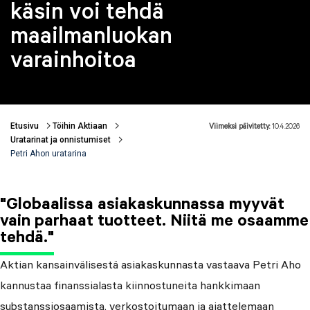
käsin voi tehdä
maailmanluokan
varainhoitoa
Etusivu
Töihin Aktiaan
Viimeksi päivitetty:
10.4.2026
Murupolku
Uratarinat ja onnistumiset
Petri Ahon uratarina
"Globaalissa asiakaskunnassa myyvät
vain parhaat tuotteet. Niitä me osaamme
tehdä."
Aktian kansainvälisestä asiakaskunnasta vastaava Petri Aho
kannustaa finanssialasta kiinnostuneita hankkimaan
substanssiosaamista, verkostoitumaan ja ajattelemaan