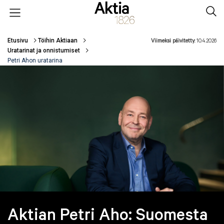
Hyppää pääsisältöön
Open menu
Sear
Etusivu
Töihin Aktiaan
Viimeksi päivitetty:
10.4.2026
Murupolku
Uratarinat ja onnistumiset
Petri Ahon uratarina
Aktian Petri Aho: Suomesta