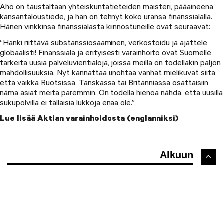
Aho on taustaltaan yhteiskuntatieteiden maisteri, pääaineena
kansantaloustiede, ja hän on tehnyt koko uransa finanssialalla.
Hänen vinkkinsä finanssialasta kiinnostuneille ovat seuraavat:
“Hanki riittävä substanssiosaaminen, verkostoidu ja ajattele
globaalisti! Finanssiala ja erityisesti varainhoito ovat Suomelle
tärkeitä uusia palveluvientialoja, joissa meillä on todellakin paljon
mahdollisuuksia. Nyt kannattaa unohtaa vanhat mielikuvat siitä,
että vaikka Ruotsissa, Tanskassa tai Britanniassa osattaisiin
nämä asiat meitä paremmin. On todella hienoa nähdä, että uusilla
sukupolvilla ei tällaisia lukkoja enää ole.”
Lue lisää Aktian varainhoidosta (englanniksi)
Alkuun