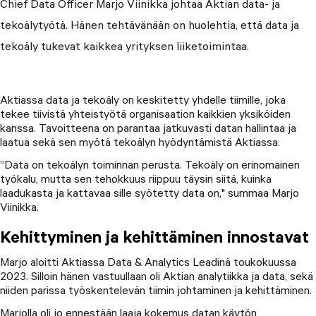
Chief Data Officer Marjo Viinikka johtaa Aktian data- ja
tekoälytyötä. Hänen tehtävänään on huolehtia, että data ja
tekoäly tukevat kaikkea yrityksen liiketoimintaa.
Aktiassa data ja tekoäly on keskitetty yhdelle tiimille, joka
tekee tiivistä yhteistyötä organisaation kaikkien yksiköiden
kanssa. Tavoitteena on parantaa jatkuvasti datan hallintaa ja
laatua sekä sen myötä tekoälyn hyödyntämistä Aktiassa.
”Data on tekoälyn toiminnan perusta. Tekoäly on erinomainen
työkalu, mutta sen tehokkuus riippuu täysin siitä, kuinka
laadukasta ja kattavaa sille syötetty data on," summaa Marjo
Viinikka.
Kehittyminen ja kehittäminen innostavat
Marjo aloitti Aktiassa Data & Analytics Leadinä toukokuussa
2023. Silloin hänen vastuullaan oli Aktian analytiikka ja data, sekä
niiden parissa työskentelevän tiimin johtaminen ja kehittäminen.
Marjolla oli jo ennestään laaja kokemus datan käytön