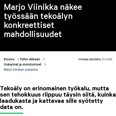
Marjo Viinikka näkee
työssään tekoälyn
konkreettiset
mahdollisuudet
Etusivu
Töihin Aktiaan
Viimeksi päivitetty:
10.4.2026
Murupolku
Uratarinat ja onnistumiset
Marjo Viinikan uratarina
Tekoäly on erinomainen työkalu, mutta
sen tehokkuus riippuu täysin siitä, kuinka
laadukasta ja kattavaa sille syötetty
data on.