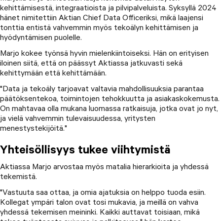
kehittämisestä, integraatioista ja pilvipalveluista. Syksyllä 2024
hänet nimitettiin Aktian Chief Data Officeriksi, mikä laajensi
tonttia entistä vahvemmin myös tekoälyn kehittämisen ja
hyödyntämisen puolelle.
Marjo kokee työnsä hyvin mielenkiintoiseksi. Hän on erityisen
iloinen siitä, että on päässyt Aktiassa jatkuvasti sekä
kehittymään että kehittämään.
"Data ja tekoäly tarjoavat valtavia mahdollisuuksia parantaa
päätöksentekoa, toimintojen tehokkuutta ja asiakaskokemusta.
On mahtavaa olla mukana luomassa ratkaisuja, jotka ovat jo nyt,
ja vielä vahvemmin tulevaisuudessa, yritysten
menestystekijöitä."
Yhteisöllisyys tukee viihtymistä
Aktiassa Marjo arvostaa myös matalia hierarkioita ja yhdessä
tekemistä.
"Vastuuta saa ottaa, ja omia ajatuksia on helppo tuoda esiin.
Kollegat ympäri talon ovat tosi mukavia, ja meillä on vahva
yhdessä tekemisen meininki. Kaikki auttavat toisiaan, mikä