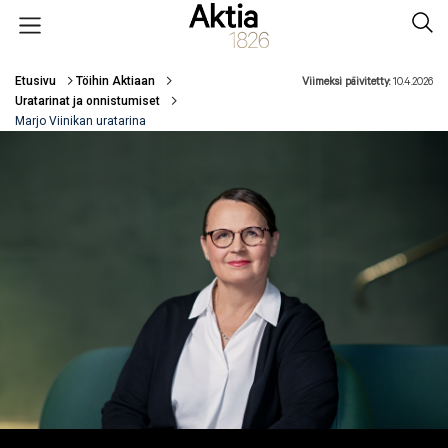
Hyppää pääsisältöön
Open menu
Sear
Etusivu
Töihin Aktiaan
Viimeksi päivitetty:
10.4.2026
Murupolku
Uratarinat ja onnistumiset
Marjo Viinikan uratarina