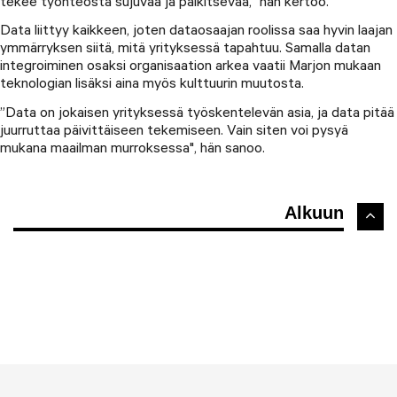
tekee työnteosta sujuvaa ja palkitsevaa," hän kertoo.
Data liittyy kaikkeen, joten dataosaajan roolissa saa hyvin laajan
ymmärryksen siitä, mitä yrityksessä tapahtuu. Samalla datan
integroiminen osaksi organisaation arkea vaatii Marjon mukaan
teknologian lisäksi aina myös kulttuurin muutosta.
”Data on jokaisen yrityksessä työskentelevän asia, ja data pitää
juurruttaa päivittäiseen tekemiseen. Vain siten voi pysyä
mukana maailman murroksessa", hän sanoo.
Alkuun