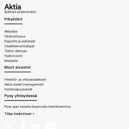
Ajattele pidemmälle.
Pikalinkit
Aktiasta
Vastuullisuus
Raportit ja esitykset
Osakkeenomistajat
Töihin Aktiaan
Hallinnointi
Medialle
Muut sivustot
Henkilö- ja yritysasiakkaat
Aktia asset management
Henkivakuutukset
Pysy yhteydessä
Pysy ajan tasalla tilaamalla tiedotteemme.
Tilaa tiedotteet >