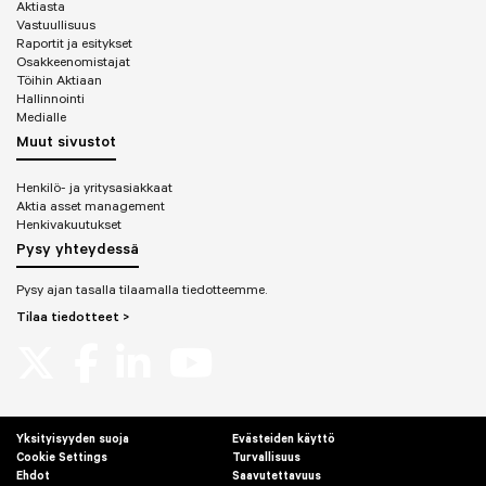
Aktiasta
Associate director 2000–2003
Vastuullisuus
Raportit ja esitykset
Opstock Securities
Osakkeenomistajat
Töihin Aktiaan
Head of sales and trading 1999–2000
Hallinnointi
Institutional equity sales 1998–1999
Medialle
Muut sivustot
Henkilö- ja yritysasiakkaat
Aktia asset management
Henkivakuutukset
Pysy yhteydessä
Pysy ajan tasalla tilaamalla tiedotteemme.
Tilaa tiedotteet >
Yksityisyyden suoja
Evästeiden käyttö
Cookie Settings
Turvallisuus
Ehdot
Saavutettavuus