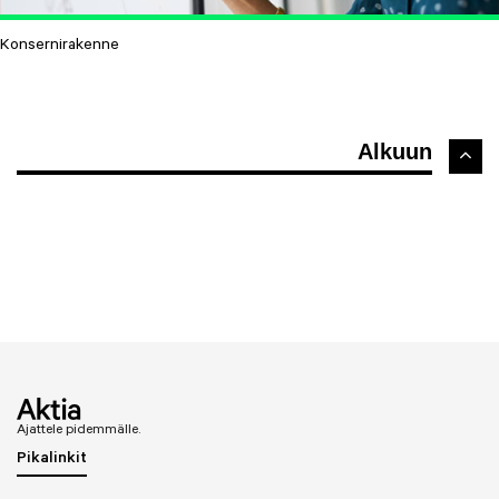
Director, Head of Institutions and Corporates
2014–2018
Konsernirakenne
Pohjola Asset Management
Director, Head of Institutions 2012–2014
Alkuun
Danske Capital
Head of Alpha Business, Finland 2010–2012
Pohjola Asset Management
Investment director, deputy head of institutional
clients team 2008–2010
Investment director, institutional clients team
2006–2008
Opstock Asset Management
Portfolio manager 2003–2006
Ajattele pidemmälle.
Pikalinkit
Opstock Corporate Finance