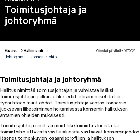
Toimitusjohtaja ja
johtoryhmä
Etusivu
Hallinnointi
Viimeksi päivitetty:
16.7.2026
Murupolku
Johtoryhmä ja konserninjohto
Toimitusjohtaja ja johtoryhmä
Hallitus nimittää toimitusjohtajan ja vahvistaa lisäksi
toimitusjohtajan palkan, eläke-edut, irtisanomisehdot ja
työsuhteen muut ehdot. Toimitusjohtaja vastaa konsernin
juoksevan liiketoiminnan hoitamisesta konsernin hallituksen
antamien ohjeiden mukaisesti.
Toimitusjohtaja nimittää muut liiketoiminta-alueista tai
toimintoihin liittyvistä vastuualueista vastaavat konserninjohdon
jäsenet toimenkuvien, osaamisprofiilien ja hallituksen