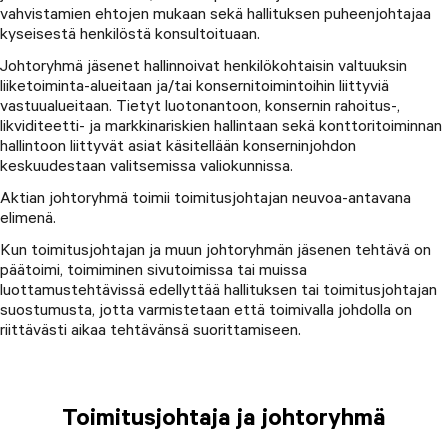
vahvistamien ehtojen mukaan sekä hallituksen puheenjohtajaa
kyseisestä henkilöstä konsultoituaan.
Johtoryhmä jäsenet hallinnoivat henkilökohtaisin valtuuksin
liiketoiminta-alueitaan ja/tai konsernitoimintoihin liittyviä
vastuualueitaan. Tietyt luotonantoon, konsernin rahoitus-,
likviditeetti- ja markkinariskien hallintaan sekä konttoritoiminnan
hallintoon liittyvät asiat käsitellään konserninjohdon
keskuudestaan valitsemissa valiokunnissa.
Aktian johtoryhmä toimii toimitusjohtajan neuvoa-antavana
elimenä.
Kun toimitusjohtajan ja muun johtoryhmän jäsenen tehtävä on
päätoimi, toimiminen sivutoimissa tai muissa
luottamustehtävissä edellyttää hallituksen tai toimitusjohtajan
suostumusta, jotta varmistetaan että toimivalla johdolla on
riittävästi aikaa tehtävänsä suorittamiseen.
Toimitusjohtaja ja johtoryhmä