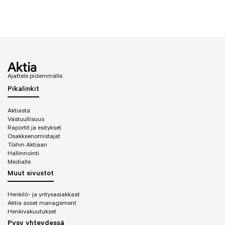
Ajattele pidemmälle.
Pikalinkit
Aktiasta
Vastuullisuus
Raportit ja esitykset
Osakkeenomistajat
Töihin Aktiaan
Hallinnointi
Medialle
Muut sivustot
Henkilö- ja yritysasiakkaat
Aktia asset management
Henkivakuutukset
Pysy yhteydessä