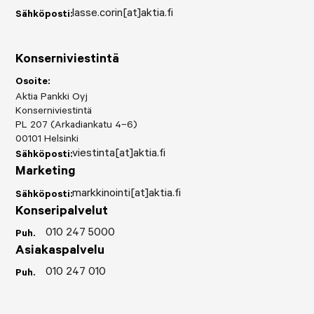
lasse.corin[at]aktia.fi
Sähköposti:
Konserniviestintä
Osoite:
Aktia Pankki Oyj
Konserniviestintä
PL 207 (Arkadiankatu 4–6)
00101 Helsinki
viestinta[at]aktia.fi
Sähköposti:
Marketing
markkinointi[at]aktia.fi
Sähköposti:
Konseripalvelut
010 247 5000
Puh.
Asiakaspalvelu
010 247 010
Puh.