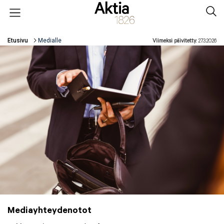
Hyppää pääsisältöön
Open menu
Sear
Etusivu
Medialle
Viimeksi päivitetty:
27.3.2026
Murupolku
Mediayhteydenotot