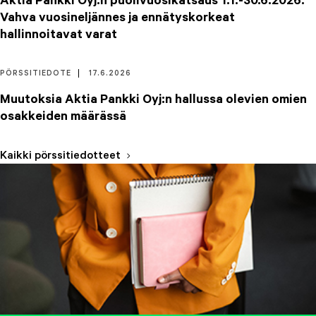
Aktia Pankki Oyj:n puolivuosikatsaus 1.1.-30.6.2026:
Vahva vuosineljännes ja ennätyskorkeat
hallinnoitavat varat
PÖRSSITIEDOTE
17.6.2026
Muutoksia Aktia Pankki Oyj:n hallussa olevien omien
osakkeiden määrässä
Kaikki pörssitiedotteet