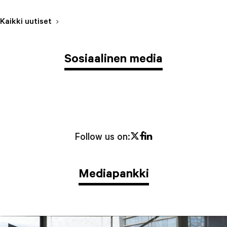
Kaikki uutiset
Sosiaalinen media
Twitter
Facebook
LinkedIn
Follow us on:
Mediapankki