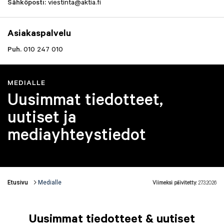
Sähköposti:
viestinta@aktia.fi
Asiakaspalvelu
Puh.
010 247 010
MEDIALLE
Uusimmat tiedotteet,
uutiset ja
mediayhteystiedot
Etusivu
Medialle
Viimeksi päivitetty:
27.3.2026
Murupolku
Uusimmat tiedotteet & uutiset