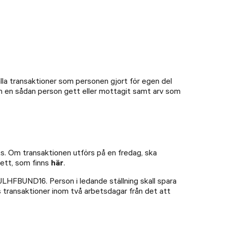
alla transaktioner som personen gjort för egen del
som en sådan person gett eller mottagit samt arv som
ts. Om transaktionen utförs på en fredag, ska
kett, som finns
här
.
LHFBUND16. Person i ledande ställning skall spara
ras transaktioner inom två arbetsdagar från det att