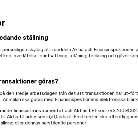
er
edande ställning
är personligen skyldig att meddela Aktia och Finansinspektionen 
el köp, överlåtelse, pantsättning, utlåning, teckning och gåvor 
transaktioner göras?
 på den tredje arbetsdagen från det att transaktionen har ut-för
15. Anmälan ska göras med Finansinspektionens elektroniska blan
varande finansiella instrumentet och Aktias LEI-kod 743700GC62J
ill Aktia till adressen ir(at)aktia.fi. Emittenten ska offentliggö
ällning eller dennas närstående personer.