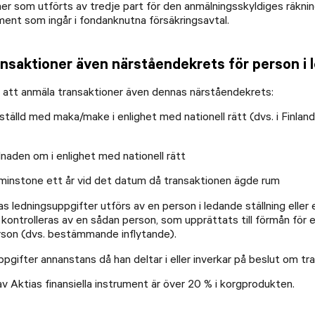
 som utförts av tredje part för den anmälningsskyldiges räkning 
rument som ingår i fondanknutna försäkringsavtal.
nsaktioner även närståendekrets för person i l
en att anmäla transaktioner även dennas närståendekrets:
älld med maka/make i enlighet med nationell rätt (dvs. i Finland 
dnaden om i enlighet med nationell rätt
åtminstone ett år vid det datum då transaktionen ägde rum
lkas ledningsuppgifter utförs av en person i ledande ställning eller
kt kontrolleras av en sådan person, som upprättats till förmån fö
rson (dvs. bestämmande inflytande).
ppgifter annanstans då han deltar i eller inverkar på beslut om tr
v Aktias finansiella instrument är över 20 % i korgprodukten.