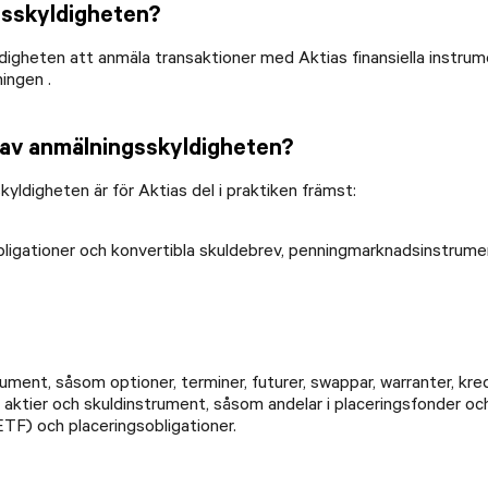
gsskyldigheten?
digheten att anmäla transaktioner med Aktias finansiella instrumen
ingen .
s av anmälningsskyldigheten?
yldigheten är för Aktias del i praktiken främst:
igationer och konvertibla skuldebrev, penningmarknadsinstrument 
rument, såsom optioner, terminer, futurer, swappar, warranter, kr
s aktier och skuldinstrument, såsom andelar i placeringsfonder och
TF) och placeringsobligationer.