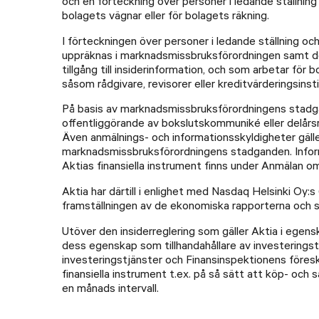
och en förteckning över personer i ledande ställnin
bolagets vägnar eller för bolagets räkning.
I förteckningen över personer i ledande ställning o
uppräknas i marknadsmissbruksförordningen samt dera
tillgång till insiderinformation, och som arbetar för 
såsom rådgivare, revisorer eller kreditvärderingsinsti
På basis av marknadsmissbruksförordningens stadgan
offentliggörande av bokslutskommuniké eller delårsra
Även anmälnings- och informationsskyldigheter gäller
marknadsmissbruksförordningens stadganden. Informa
Aktias finansiella instrument finns under Anmälan om
Aktia har därtill i enlighet med Nasdaq Helsinki Oy:
framställningen av de ekonomiska rapporterna och s
Utöver den insiderreglering som gäller Aktia i egen
dess egenskap som tillhandahållare av investeringstj
investeringstjänster och Finansinspektionens föreskr
finansiella instrument t.ex. på så sätt att köp- och
en månads intervall.