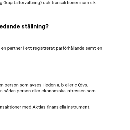
(kapitalförvaltning) och transaktioner inom s.k.
edande ställning?
en partner i ett registrerat parförhållande samt en
 en person som avses i leden a, b eller c (dvs.
r en sådan person eller ekonomiska intressen som
ansaktioner med Aktias finansiella instrument.