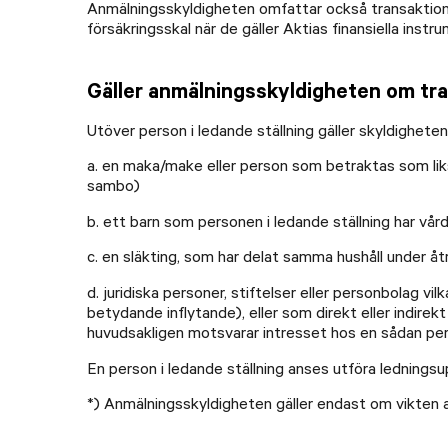
Anmälningsskyldigheten omfattar också transaktioner
försäkringsskal när de gäller Aktias finansiella inst
Gäller anmälningsskyldigheten om tra
Utöver person i ledande ställning gäller skyldighet
a. en maka/make eller person som betraktas som likst
sambo)
b. ett barn som personen i ledande ställning har vår
c. en släkting, som har delat samma hushåll under 
d. juridiska personer, stiftelser eller personbolag vi
betydande inflytande), eller som direkt eller indire
huvudsakligen motsvarar intresset hos en sådan pe
En person i ledande ställning anses utföra ledningsu
*) Anmälningsskyldigheten gäller endast om vikten a