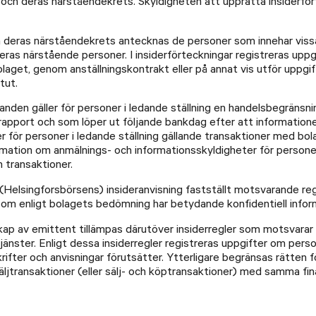
g och deras närståendekrets. Skyldigheten att upprätta insiderfö
ch deras närståendekrets antecknas de personer som innehar viss
s närstående personer. I insiderförteckningar registreras uppgift
bolaget, genom anställningskontrakt eller på annat vis utför uppgift
tut.
den gäller för personer i ledande ställning en handelsbegränsni
pport och som löper ut följande bankdag efter att informationen 
 för personer i ledande ställning gällande transaktioner med bola
tion om anmälnings- och informationsskyldigheter för personer 
 transaktioner.
s (Helsingforsbörsens) insideranvisning fastställt motsvarande r
om enligt bolagets bedömning har betydande konfidentiell inform
skap av emittent tillämpas därutöver insiderregler som motsvarar
änster. Enligt dessa insiderregler registreras uppgifter om perso
ifter och anvisningar förutsätter. Ytterligare begränsas rätten f
 säljtransaktioner (eller sälj- och köptransaktioner) med samma fi