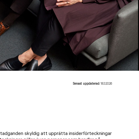
Senast uppdaterad:
18.3.2026
adganden skyldig att upprätta insiderförteckningar