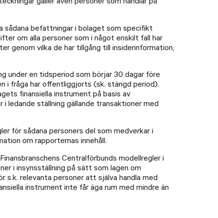
rteckningar gäller även personer som handlar på
a sådana befattningar i bolaget som specifikt
er om alla personer som i något enskilt fall har
er genom vilka de har tillgång till insiderinformation,
ng under en tidsperiod som börjar 30 dagar före
i fråga har offentliggjorts (sk. stängd period).
gets finansiella instrument på basis av
i ledande ställning gällande transaktioner med
egler för sådana personers del som medverkar i
ation om rapporternas innehåll.
 Finansbranschens Centralförbunds modellregler i
ner i insynsställning på sätt som lagen om
ör s.k. relevanta personer att själva handla med
nansiella instrument inte får äga rum med mindre än