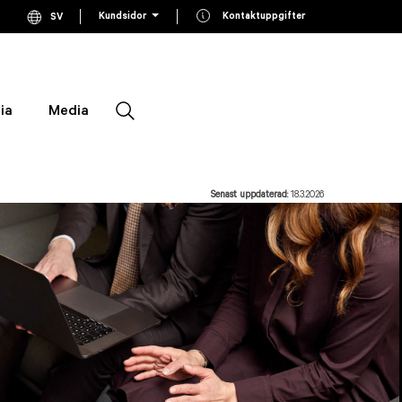
Kundsidor
Kontaktuppgifter
SV
Current language Swedish, click to switch language
EN
Switch to English
FI
Switch to Finnish
ia
Media
Sök
Senast uppdaterad:
18.3.2026