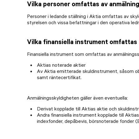
Vilka personer omfattas av anmälnin
Personer i ledande ställning i Aktia omfattas av skyl
styrelsen och vissa befattningar i den operativa ledn
Vilka finansiella instrument omfatta
Finansiella instrument som omfattas av anmälningssk
Aktias noterade aktier
Av Aktia emitterade skuldinstrument, såsom obl
samt räntecertifikat.
Anmälningsskyldigheten gäller även eventuella:
Derivat kopplade till Aktias aktie och skuldinst
Andra finansiella instrument kopplade till Aktia
indexfonder, depåbevis, börsnoterade fonder (E