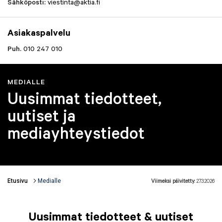
Sähköposti:
viestinta@aktia.fi
Asiakaspalvelu
Puh.
010 247 010
MEDIALLE
Uusimmat tiedotteet,
uutiset ja
mediayhteystiedot
Etusivu
Medialle
Viimeksi päivitetty:
27.3.2026
Murupolku
Uusimmat tiedotteet & uutiset