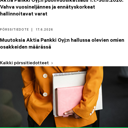
Aktia Pankki Oyj:n puolivuosikatsaus 1.1.-30.6.2026:
Vahva vuosineljännes ja ennätyskorkeat
hallinnoitavat varat
PÖRSSITIEDOTE
17.6.2026
Muutoksia Aktia Pankki Oyj:n hallussa olevien omien
osakkeiden määrässä
Kaikki pörssitiedotteet