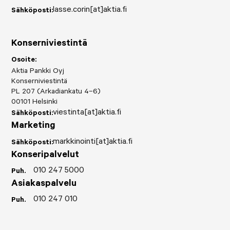
lasse.corin[at]aktia.fi
Sähköposti:
Konserniviestintä
Osoite:
Aktia Pankki Oyj
Konserniviestintä
PL 207 (Arkadiankatu 4–6)
00101 Helsinki
viestinta[at]aktia.fi
Sähköposti:
Marketing
markkinointi[at]aktia.fi
Sähköposti:
Konseripalvelut
010 247 5000
Puh.
Asiakaspalvelu
010 247 010
Puh.