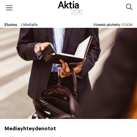
Hyppää pääsisältöön
Open menu
Sear
Etusivu
Medialle
Viimeksi päivitetty:
27.3.2026
Murupolku
Mediayhteydenotot