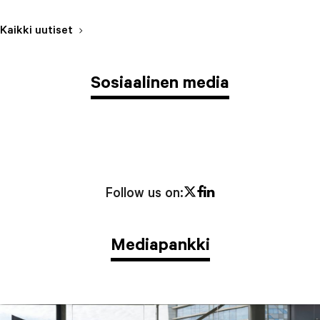
Kaikki uutiset
Sosiaalinen media
Twitter
Facebook
LinkedIn
Follow us on:
Mediapankki