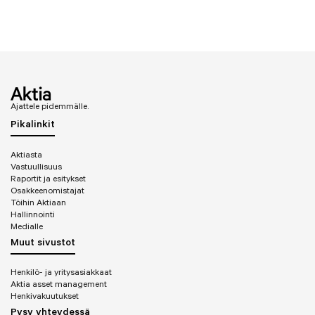
Ajattele pidemmälle.
Pikalinkit
Aktiasta
Vastuullisuus
Raportit ja esitykset
Osakkeenomistajat
Töihin Aktiaan
Hallinnointi
Medialle
Muut sivustot
Henkilö- ja yritysasiakkaat
Aktia asset management
Henkivakuutukset
Pysy yhteydessä