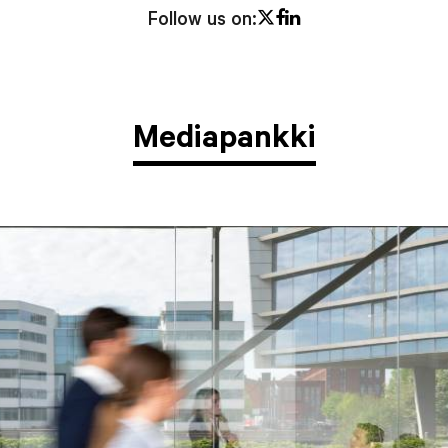
Twitter
Facebook
LinkedIn
Follow us on:
Mediapankki