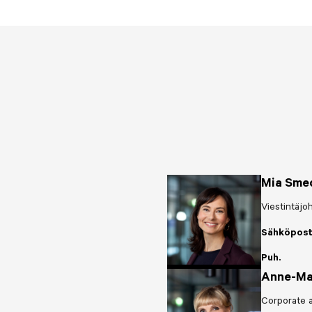
Mia Sme
Viestintäjo
Sähköpost
Puh.
Anne-Ma
Corporate 