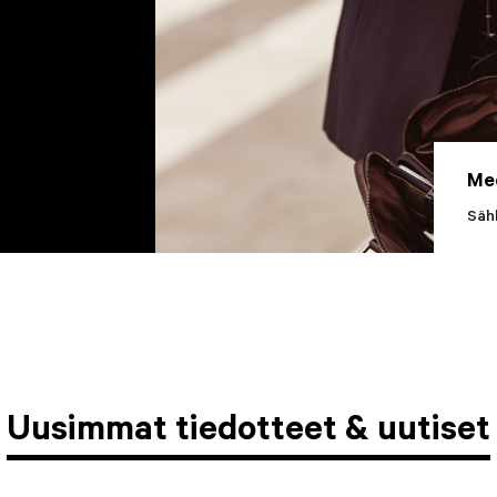
Me
Säh
Uusimmat tiedotteet & uutiset