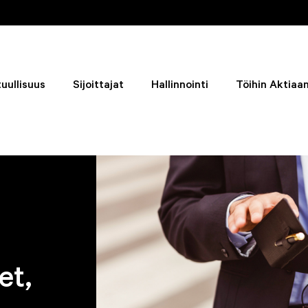
uullisuus
Sijoittajat
Hallinnointi
Töihin Aktiaa
et,