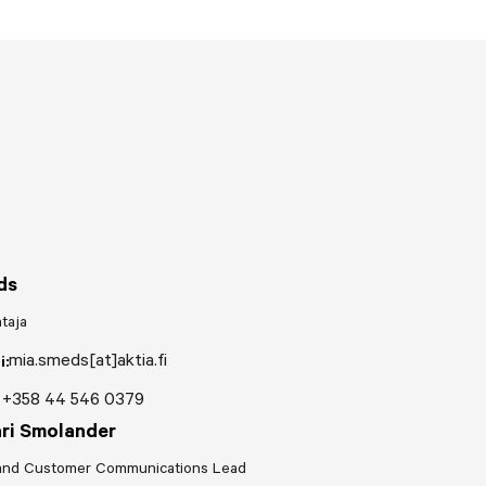
ds
htaja
mia.smeds[at]aktia.fi
i:
+358 44 546 0379
ri Smolander
and Customer Communications Lead