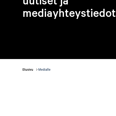
uutiset ja
mediayhteystiedot
Etusivu
Medialle
Murupolku