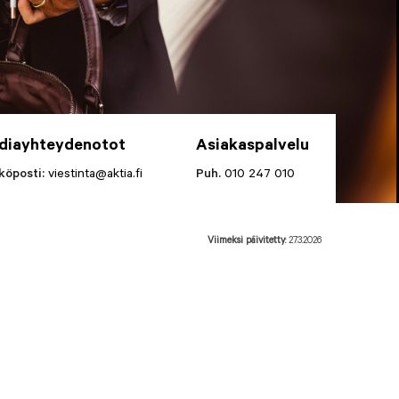
diayhteydenotot
Asiakaspalvelu
köposti:
viestinta@aktia.fi
Puh.
010 247 010
Viimeksi päivitetty:
27.3.2026