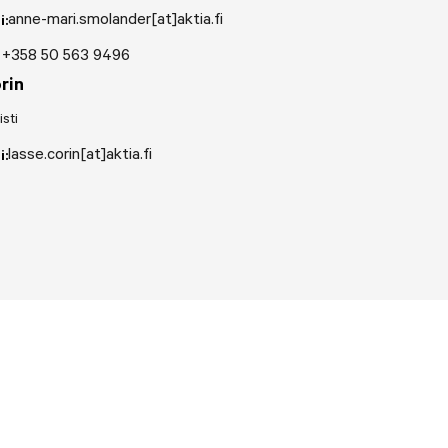
anne-mari.smolander[at]aktia.fi
i:
+358 50 563 9496
rin
sti
lasse.corin[at]aktia.fi
i: