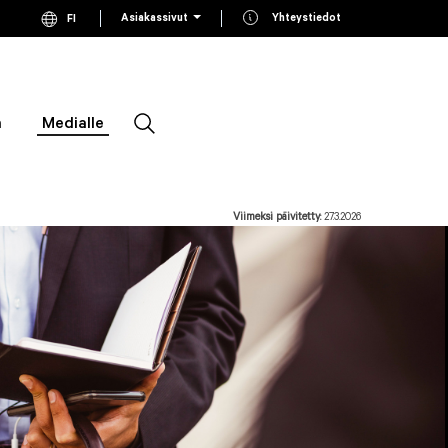
Asiakassivut
Yhteystiedot
FI
Current language Finnish, click to switch language
EN
Switch to English
SV
Switch to Swedish
n
Medialle
Etsi
Viimeksi päivitetty:
27.3.2026