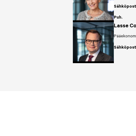
Sähköpost
Puh.
Lasse Co
Pääekonomi
Sähköpost