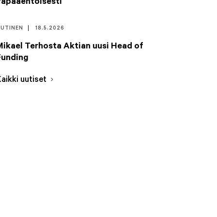
vapaaehtoisesti
UUTINEN
18.5.2026
Mikael Terhosta Aktian uusi Head of
Funding
Kaikki uutiset