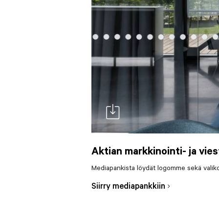
Aktian markkinointi- ja vies
Mediapankista löydät logomme sekä valiko
doc-download
Siirry mediapankkiin