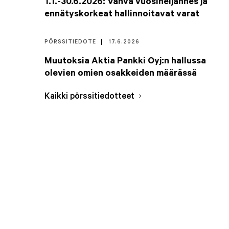
1.1.-30.6.2026: Vahva vuosineljännes ja
ennätyskorkeat hallinnoitavat varat
PÖRSSITIEDOTE
17.6.2026
Muutoksia Aktia Pankki Oyj:n hallussa
olevien omien osakkeiden määrässä
Kaikki pörssitiedotteet