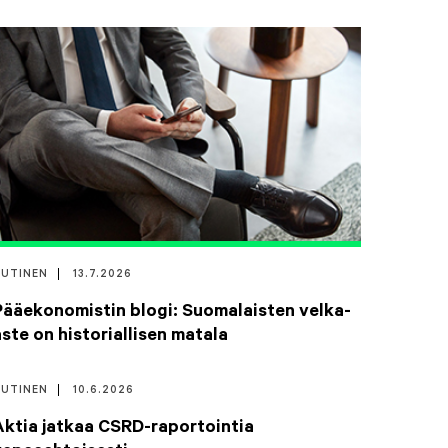
UUTINEN
13.7.2026
Pääekonomistin blogi: Suomalaisten velka-
aste on historiallisen matala
UUTINEN
10.6.2026
Aktia jatkaa CSRD-raportointia