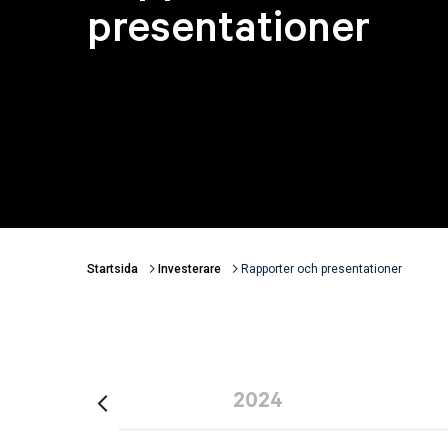
presentationer
Startsida
Investerare
Rapporter och presentationer
Länkstigar
5
2024