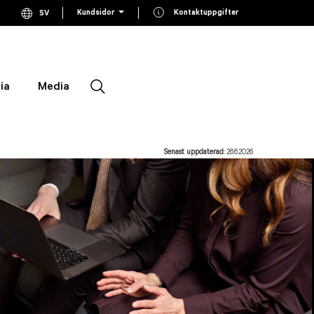
Kundsidor
Kontaktuppgifter
SV
Current language Swedish, click to switch language
EN
Switch to English
FI
Switch to Finnish
ia
Media
Sök
Senast uppdaterad:
26.6.2026