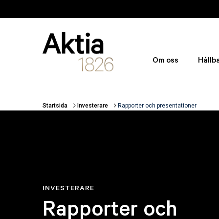
Hoppa till huvudinnehåll
Om oss
Hållb
Startsida
Investerare
Rapporter och presentationer
Länkstigar
INVESTERARE
Rapporter och