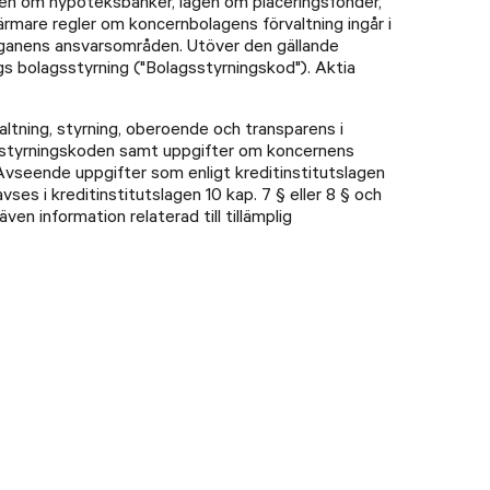
lagen om hypoteksbanker, lagen om placeringsfonder,
rmare regler om koncernbolagens förvaltning ingår i
organens ansvarsområden. Utöver den gällande
gs bolagsstyrning ("Bolagsstyrningskod"). Aktia
altning, styrning, oberoende och transparens i
gsstyrningskoden samt uppgifter om koncernens
. Avseende uppgifter som enligt kreditinstitutslagen
es i kreditinstitutslagen 10 kap. 7 § eller 8 § och
en information relaterad till tillämplig