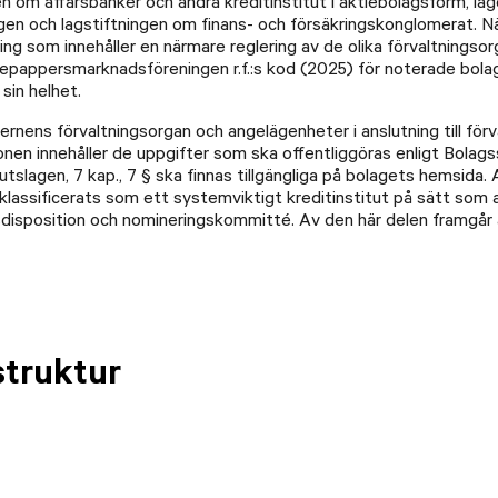
gen om affärsbanker och andra kreditinstitut i aktiebolagsform, 
en och lagstiftningen om finans- och försäkringskonglomerat. Nä
ing som innehåller en närmare reglering av de olika förvaltnings
depappersmarknadsföreningen r.f.:s kod (2025) för noterade bola
sin helhet.
rnens förvaltningsorgan och angelägenheter i anslutning till förv
en innehåller de uppgifter som ska offentliggöras enligt Bola
utslagen, 7 kap., 7 § ska finnas tillgängliga på bolagets hemsida
lassificerats som ett systemviktigt kreditinstitut på sätt som avs
idsdisposition och nomineringskommitté. Av den här delen framgår äv
struktur