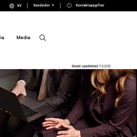
Kundsidor
Kontaktuppgifter
SV
Current language Swedish, click to switch language
EN
Switch to English
FI
Switch to Finnish
ia
Media
Sök
Senast uppdaterad:
11.5.2026