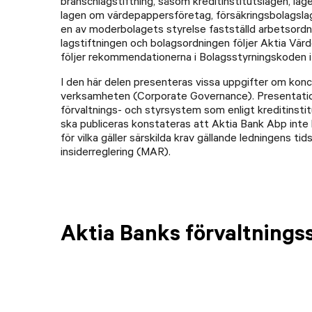
branschlagstiftning, såsom kreditinstitutslagen, la
lagen om värdepappersföretag, försäkringsbolagslag
en av moderbolagets styrelse fastställd arbetsordn
lagstiftningen och bolagsordningen följer Aktia Vär
följer rekommendationerna i Bolagsstyrningskoden i 
I den här delen presenteras vissa uppgifter om konce
verksamheten (Corporate Governance). Presentation
förvaltnings- och styrsystem som enligt kreditinstit
ska publiceras konstateras att Aktia Bank Abp inte k
för vilka gäller särskilda krav gällande ledningens t
insiderreglering (MAR).
Aktia Banks förvaltnings