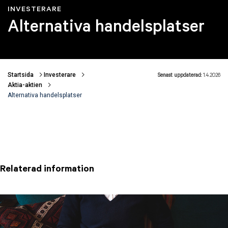
INVESTERARE
Alternativa handelsplatser
Startsida
Investerare
Senast uppdaterad:
1.4.2026
Länkstigar
Aktia-aktien
Alternativa handelsplatser
Relaterad information