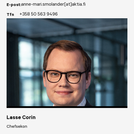
anne-mari.smolander[at]aktia.fi
E-post:
+358 50 563 9496
Tfn
Lasse Corin
Chefsekon