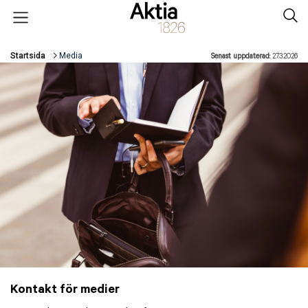
Hoppa till huvudinnehåll
Open menu
Sear
Startsida
Media
Senast uppdaterad:
27.3.2026
Länkstigar
Kontakt för medier