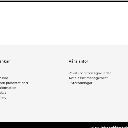
änkar
Våra sidor
Privat- och företagskunder
nsvar
Aktia asset management
och presentationer
Livförsäkringar
nformation
ktia
ning
Integritetsskydd
Användn