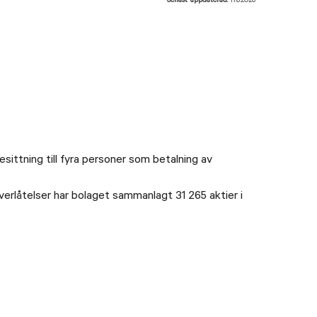
Senast uppdaterad:
17.6.2026
sittning till fyra personer som betalning av
rlåtelser har bolaget sammanlagt 31 265 aktier i