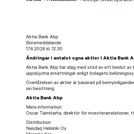
Startsida
Pressmeddelanden
Länkstigar
Aktia Bank Abp
Börsmeddelande
17.6.2026 kl. 12.30
Ändringar i antalet egna aktier i Aktia Bank 
Aktia Bank Abp har idag med stöd av ett beslut av bo
uppskjutna ersättningar enligt bolagets belöningss
Överlåtelsen av aktier är baserad på bemyndiganden
sin besittning.
Aktia Bank Abp
Mera information:
Oscar Taimitarha, direktör för investerarrelationer, t
Distribution:
Nasdaq Helsinki Oy