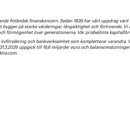
växande finländsk finanskoncern. Sedan 1826 har vårt uppdrag vari
 bygger på starka värderingar, långsiktighet och förtroende. Vi
och förmögenhet över generationerna. Vår prisbelönta kapitalförva
, livförsäkring och bankverksamhet som kompletterar varandra. Vi 
31.3.2026 uppgick till 16,6 miljarder euro och balansomslutningen t
ktia.com.