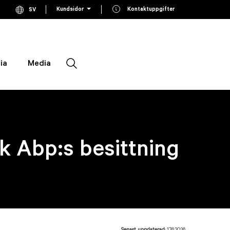
Kundsidor
Kontaktuppgifter
SV
Current language Swedish, click to switch language
ia
Media
Sök
nk Abp:s besittning