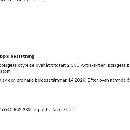
Abp:s besittning
lagets styrelse överlåtit totalt 2 000 Aktia-aktier i bolagets be
ystem.
 av den ordinarie bolagsstämman 1.4.2026. Efter ovan nämnda öve
fn 040 562 2315, e-post ir (at) aktia.fi