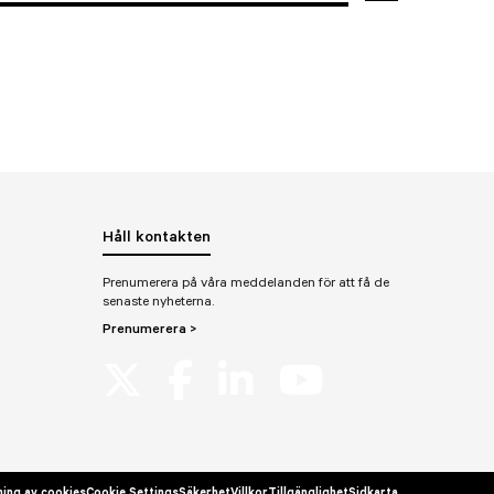
Håll kontakten
Prenumerera på våra meddelanden för att få de
senaste nyheterna.
Prenumerera >
ing av cookies
Cookie Settings
Säkerhet
Villkor
Tillgänglighet
Sidkarta