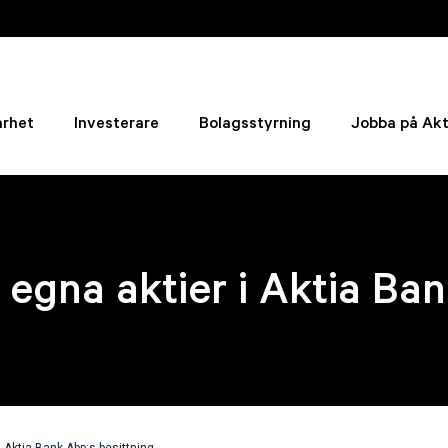
arhet
Investerare
Bolagsstyrning
Jobba på Akt
 egna aktier i Aktia Ba
i Aktia Bank Abp:s besittning