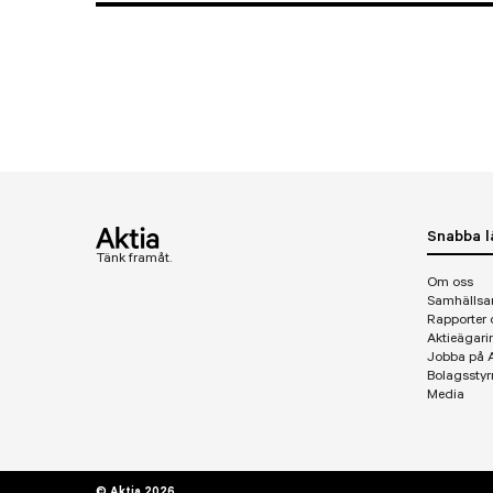
Snabba l
Tänk framåt.
Om oss
Samhällsa
Rapporter 
Aktieägari
Jobba på A
Bolagsstyr
Media
© Aktia 2026