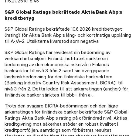
11.6.2026 kl. 8.45
S&P Global Ratings bekräftade Aktia Bank Abp:s
kreditbetyg
S&P Global Ratings bekräftade 10.6.2026 kreditbetyget
(rating) för Aktia Bank Abp:s lång- och kortfristiga upplåning
till A-/A-2. Utsikterna kvarstod som negativa.
S&P Global Ratings har reviderat sin bedömning av
verksamhetsmiljön i Finland. Institutet sänkte sin
bedömning av den ekonomiska risknivån i Finlands
banksektor till nivå 3 från 2 samt sin övergripande
landsriskbedömning för den finländska banksektorn
(Banking Industry Country Risk Assessment, BICRA), till
nivå 3 från 2. Detta ledde till att ankarratingen (anchor) för
finländska banker sänktes till bbb+ från a-.
Trots den svagare BICRA-bedömningen och den lägre
ankarratingen för finländska banker bekräftade S&P Global
Ratings Aktia Bank Abp:s rating på oförändrad nivå. Aktias
kreditgivning mot säkerhet stöder en robust kvalitet i
kreditportföljen, samtidigt som förbättrat resultat