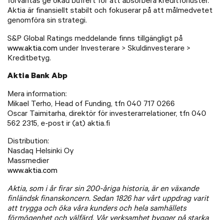
förväntas ge ökad buffert för att absorbera kreditförluster.
Aktia är finansiellt stabilt och fokuserar på att målmedvetet
genomföra sin strategi.
S&P Global Ratings meddelande finns tillgängligt på
www.aktia.com
under Investerare > Skuldinvesterare >
Kreditbetyg.
Aktia Bank Abp
Mera information:
Mikael Terho, Head of Funding, tfn 040 717 0266
Oscar Taimitarha, direktör för investerarrelationer, tfn 040
562 2315, e-post ir (at) aktia.fi
Distribution:
Nasdaq Helsinki Oy
Massmedier
www.aktia.com
Aktia, som i år firar sin 200-åriga historia, är en växande
finländsk finanskoncern. Sedan 1826 har vårt uppdrag varit
att trygga och öka våra kunders och hela samhällets
förmögenhet och välfärd. Vår verksamhet bygger på starka