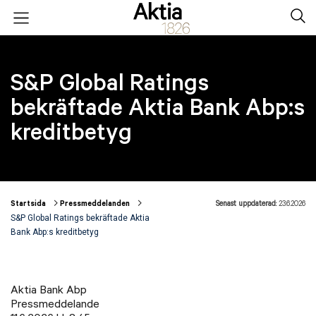
Hoppa till huvudinnehåll
Open menu
Sear
S&P Global Ratings
bekräftade Aktia Bank Abp:s
kreditbetyg
Startsida
Pressmeddelanden
Senast uppdaterad:
23.6.2026
Länkstigar
S&P Global Ratings bekräftade Aktia
Bank Abp:s kreditbetyg
Aktia Bank Abp
Pressmeddelande