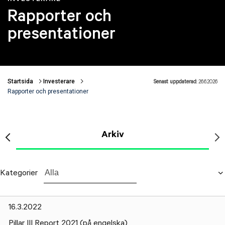
Rapporter och
presentationer
Startsida
Investerare
Senast uppdaterad:
26.6.2026
Länkstigar
Rapporter och presentationer
Arkiv
Kategorier
Alla
16.3.2022
Pillar III Report 2021 (på engelska)