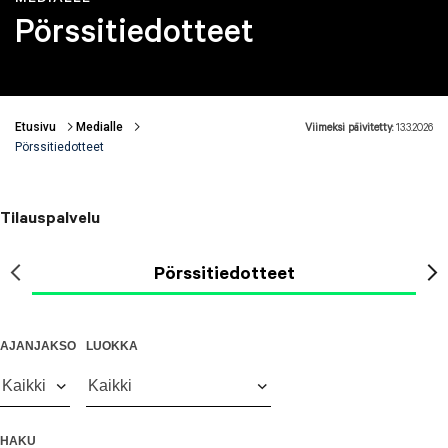
Pörssitiedotteet
Etusivu
Medialle
Viimeksi päivitetty:
13.3.2026
Murupolku
Pörssitiedotteet
Tilauspalvelu
Pörssitiedotteet
AJANJAKSO
LUOKKA
Kaikki
Kaikki
HAKU