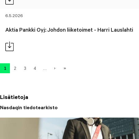
6.5.2026
Aktia Pankki Oyj: Johdon liiketoimet - Harri Lauslahti
Sivutus
Seuraava sivu
Viimeinen sivu
1
2
3
4
…
Tämänhetkinen sivu
Sivu
Sivu
Sivu
Lisätietoja
Nasdaqin tiedotearkisto