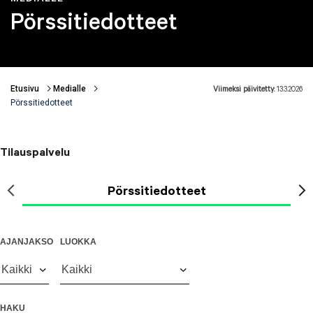
Pörssitiedotteet
Etusivu
Medialle
Viimeksi päivitetty:
13.3.2026
Murupolku
Pörssitiedotteet
Tilauspalvelu
Pörssitiedotteet
AJANJAKSO
LUOKKA
Kaikki
Kaikki
HAKU